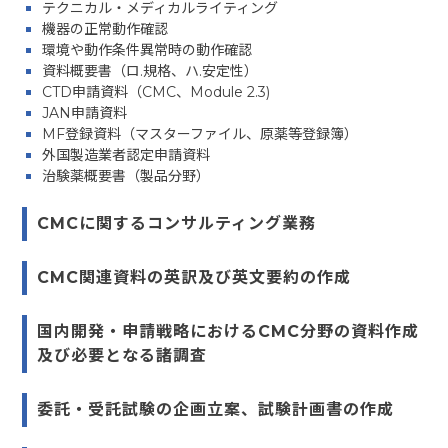
テクニカル・メディカルライティング
機器の正常動作確認
環境や動作条件異常時の動作確認
資料概要書（ロ.規格、ハ.安定性）
CTD申請資料（CMC、Module 2.3)
JAN申請資料
MF登録資料（マスターファイル、原薬等登録簿）
外国製造業者認定申請資料
治験薬概要書（製品分野）
CMCに関するコンサルティング業務
CMC関連資料の英訳及び英文要約の作成
国内開発・申請戦略におけるCMC分野の資料作成
及び必要となる諸調査
委託・受託試験の企画立案、試験計画書の作成