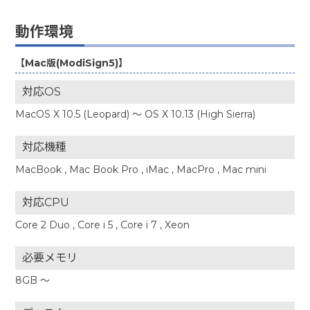
動作環境
【Mac版(ModiSign5)】
対応OS
MacOS X 10.5 (Leopard) ～ OS X 10.13 (High Sierra)
対応機種
MacBook , Mac Book Pro , iMac , MacPro , Mac mini
対応CPU
Core 2 Duo , Core i 5 , Core i 7 , Xeon
必要メモリ
8GB ～